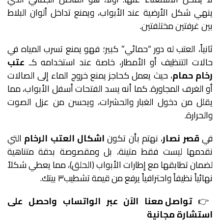
ينهي شكل الأرضية عند الأبواب، ويمنع تداخل ألوان البلاط
بين غرفتين مختلفتين.
ثانياً، العتب له دور “حمائي” كبير؛ فهو يمنع تسرب المياه في
حالات التنظيف أو الأمطار، خاصة عند استخدامه كـ
عتب
رخام حمام
، حيث يعمل كحاجز يمنع خروج الماء إلى الصالات
أو الغرف المجاورة. كما أنه يسد الفتحات أسفل الأبواب، مما
يقلل من دخول الغبار والحشرات، ويحسن من عزل الصوت
والحرارة.
في
قصر نصار
، نهتم بأن تكون
اشكال العتب الرخام
التي
نقدمها ليست فقط متينة، بل ومقصوصة بدقة متناهية
لضمان تطابقها مع إطارات الأبواب (الحلق)، مما يعطي شكلاً
نهائياً نظيفاً واحترافياً يرفع من قيمة تشطيب٣ بيتك.
👉
تواصل معنا الآن عبر الواتساب واحصل على
استشارة مجانية