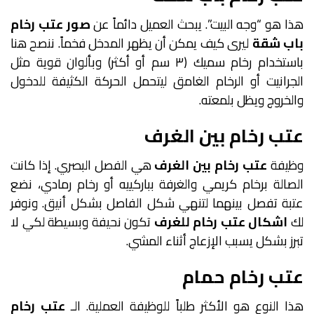
هذا هو “وجه البيت”. يبحث العميل دائماً عن
صور عتب رخام
باب شقة
ليرى كيف يمكن أن يظهر المدخل فخماً. ننصح هنا
باستخدام رخام سميك (٣ سم أو أكثر) وبألوان قوية مثل
الجرانيت أو الرخام الغامق ليتحمل الحركة الكثيفة للدخول
والخروج ويظل بلمعته.
عتب رخام بين الغرف
وظيفة
عتب رخام بين الغرف
هي الفصل البصري. إذا كانت
الصالة برخام كريمي والغرفة بباركييه أو رخام رمادي، نضع
عتبة تفصل بينهما لتنهي شكل الفاصل بشكل أنيق. ونوفر
لك
اشكال عتب رخام للغرف
تكون نحيفة وبسيطة لكي لا
تبرز بشكل يسبب الإزعاج أثناء المشي.
عتب رخام حمام
هذا النوع هو الأكثر طلباً للوظيفة العملية. الـ
عتب رخام