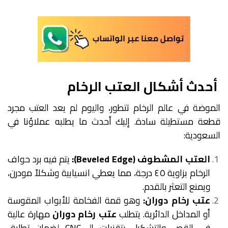
أحدث أشكال العتب الرخام
الموضة في عالم الرخام تتطور، واليوم لم يعد العتب مجرد
قطعة مستطيلة سادة. إليك أحدث ما يطلبه عملاؤنا في
السعودية:
العتب المشطوف (Beveled Edge):
يتم فيه برد حواف
الرخام بزاوية ٤٥ درجة، مما يعطي انسيابية وشكلاً مودرن،
ويمنع التعثر بالقدم.
عتب رخام دوران:
وهو قمة الفخامة للأبواب المقوسة
أو المداخل الدائرية. يتطلب
عتب رخام دوران
مهارة عالية
في القص والتشكيل بتقنيات الـ CNC لضمان تطابق