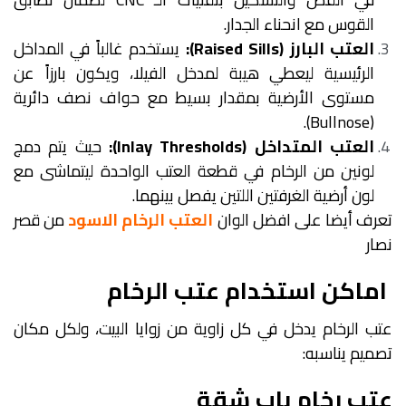
القوس مع انحناء الجدار.
العتب البارز (Raised Sills):
يستخدم غالباً في المداخل
الرئيسية ليعطي هيبة لمدخل الفيلا، ويكون بارزاً عن
مستوى الأرضية بمقدار بسيط مع حواف نصف دائرية
(Bullnose).
العتب المتداخل (Inlay Thresholds):
حيث يتم دمج
لونين من الرخام في قطعة العتب الواحدة ليتماشى مع
لون أرضية الغرفتين اللتين يفصل بينهما.
تعرف أيضا على افضل الوان
العتب الرخام الاسود
من قصر
نصار
اماكن استخدام عتب الرخام
عتب الرخام يدخل في كل زاوية من زوايا البيت، ولكل مكان
تصميم يناسبه:
عتب رخام باب شقة