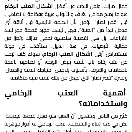
جمال منزلك، ولعل البحث عن أفضل
اشكال العتب الرخام
هو ما يمنح مداخل الغرف والأبواب هيبة وفخامة لا تضاهى.
في “قصر نصار”، نؤمن بأن الكلمة الرئيسية في أناقة أي
مدخل تبدأ من “العتبة”، فهي ليست مجرد قطعة حجر لسد
الفراغات، بل هي تفصيلة هندسية تحمي منزلك وتعزز من
جمالية الأرضيات. في هذا الدليل، سنأخذك في جولة
لاستعراض أرقى
اشكال العتب الرخام
، سواء كنت تبحث
عن عتب رخام باب شقة يبيض الوجه، أو تصاميم ناعمة
للحمامات والغرف، بأسلوب يلامس احتياجك للدقة والجمال،
وبخبرة “قصر نصار” التي تجعل من بيتك تحفة فنية متكاملة.
أهمية العتب الرخامي
واستخداماته؟
كثير من الناس يعتقدون أن العتب هو مجرد قطعة تجميلية،
لكن في لغة البناء والتشطيب، العتب الرخامي له أدوار جوهرية
لا يمكن الاستغناء عنها. أولاً، هو الفاصل الجمالي الذي