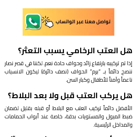
هل العتب الرخامي يسبب التعثر؟
إذا تم تركيبه بارتفاع زائد وحواف حادة نعم. لكننا في قصر نصار
ننصح دائماً بـ “برم” الحواف (نصف دائرة) ليكون الانسياب
ناعماً وآمناً للأطفال وكبار السن.
هل يركب العتب قبل ولا بعد البلاط؟
الأفضل دائماً تركيب العتب مع البلاط أو قبله بقليل لضمان
ضبط الميول والمستويات بدقة، خاصة عند أبواب الحمامات
والمداخل الرئيسية.