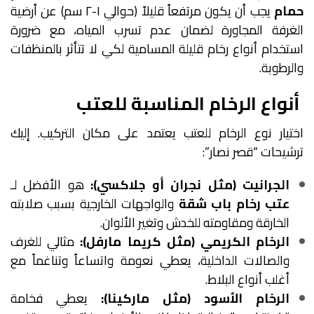
حمام
يجب أن يكون مرتفعاً قليلاً (حوالي ١-٢ سم) عن أرضية
الغرفة المجاورة لضمان عدم تسرب المياه، مع ضرورة
استخدام أنواع رخام قليلة المسامية لكي لا تتأثر بالمنظفات
والرطوبة.
أنواع الرخام المناسبة للعتب
اختيار نوع الرخام للعتب يعتمد على مكان التركيب. إليك
ترشيحات “قصر نصار”:
الجرانيت (مثل نجران أو جلاكسي):
هو الأفضل لـ
عتب رخام باب شقة
والواجهات الخارجية بسبب صلابته
الخارقة ومقاومته للخدش وتغير الألوان.
الرخام الكريمي (مثل كريما مارفل):
مثالي للغرف
والصالات الداخلية، يعطي نعومة واتساعاً وتناغماً مع
أغلب أنواع البلاط.
الرخام الأسود (مثل ماركينا):
يعطي فخامة