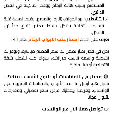
المستقيم بسبب هالك الرخام ووقت الماكينة في القص
الدائري.
التشطيب:
برد الحواف (البرم) وتلميعها يضيف لمسة فنية
تزيد من التكلفة بشكل بسيط ولكنها تفرق جداً في
الشكل.
تعرف على احدث
اسعار عتب الابواب الرخام
لعام ٢٠٢٦
نحن في قصر نصار نضمن لك سعر المصنع مباشرة، ونوفر لك
تشكيلة واسعة تناسب ميزانيتك، سواء كنت تشطب شقة
اقتصادية أو فيلا فاخرة.
🔴
محتار في المقاسات أو النوع الأنسب لبيتك؟
لا
تشيل هم، أرسل لنا عدد الأبواب والمقاسات التقريبية على
الواتساب، وفريقنا بيعطيك عرض سعر تفصيلي ومقترحات
للألوان مجاناً.
👉
تواصل معنا الآن عبر الواتساب