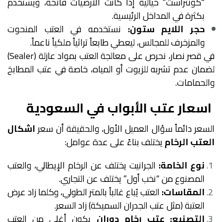
“كونتراست” خيالية إذا كانت الأرضيات فاتحة، ويستخدم
بكثرة في المداخل الرئيسية.
حجر اللايم ستون:
نستخدمه في العتب المنحوت
والمزخرف للمجالس، ليعطي طابعاً تراثياً ملكياً ناعماً.
في قصر نصار، نحرص على معالجة العتب بمواد عازلة (Sealer)
لضمان عدم تشربه للزيوت أو المياه، خاصة في عتب المطابخ
والحمامات.
اسعار عتب الأبواب في السعودية
السعر دائماً سؤال العميل الأول، والحقيقة أن سعر
اشكال
العتب الرخام
يختلف بناءً على عدة عوامل:
نوع الخامة:
الجرانيت يختلف عن الرخام الإيطالي، والعتب
المصنوع من “نخب أول” يختلف عن التجاري.
المقاسات:
العتب يُباع غالباً بالمتر الطولي، وكلما زاد عرض
العتبة (مثل عتب الجدران السميكة) زاد السعر.
التصنيع:
عتب رخام دوران
يكون أغلى من العتب