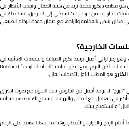
ل هو قطعة ديكور فخمة تزيد من هيبة المكان وتجذب الأنظار. في
بات الخارجية، من الرخام الكلاسيكي إلى المودرن، لنساعدك في
ى مكان ينبض بالفخامة والراحة، مع ضمان جودة الرخام الطبيعي
لسات الخارجية؟
وهو رمز تراثي أصيل يرتبط بكرم الضيافة والجمعات العائلية في
ليالي الشتاء. قديماً كانت المشبات محصورة في المجالس الداخلية، لكن اليوم ومع تطور ثقافة “الحياة الخارجية” (Outdoor
لخارج
هو المطلب الأول لأصحاب الفلل.
 “الروح”. لا يوجد أجمل من الجلوس تحت النجوم مع صوت احتراق
 أكبر في التعامل مع الدخان والتهوية، ويسمح لك بتصميم منطقة
بال” والاستمتاع ببيتك.
أمام الرياح والحرارة والأمطار، وهذا ما يجعلنا نعتمد على الرخام