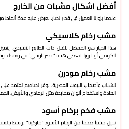
أفضل اشكال مشبات من الخارج
عندما يزورنا العميل في قصر نصار، نعرض عليه عدة أنماط م
مشب رخام كلاسيكي
هذا الخيار هو المفضل للفلل ذات الطابع التقليدي. يتميز ب
الكريمي أو الروزا، ليعطي هيبة “قصر تاريخي” في وسط حوشك
مشب رخام مودرن
للشباب وأصحاب البيوت العصرية، نوفر تصاميم تعتمد على
الحادة واستخدام ألوان محايدة مثل الرمادي والأبيض. الج
مشب فخم برخام أسود
تخيل مشباً ضخماً من الرخام الأسود “ماركينا” بوسط جلسة خ