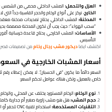
العزل والتحمل:
المشب الداخلي محمي من الشمس والمط
الخارج
، نركز على أنواع الرخام والحجر القاسية جداً التي لا ت
المدخنة:
المشب الداخلي يحتاج تمديدات مدخنة معقدة 
“سحب الهواء”؛ حيث يجب أن تكون المدخنة مصممة بحيث لا
الأساسات:
المشب الخارجي يحتاج قاعدة خرسانية أقوى ل
التأسيس.
اكتشف ايضا
ديكور مشب رجال رخام
من تصميمات قصر ن
أسعار المشبات الخارجية في السعود
السعر دائماً ما يكون “في الحسبان”. لا يمكن إعطاء رقم ثا
خاص بالعميل، ولكن هناك عوامل تحكم السعر:
نوع الرخام:
الرخام المستورد يختلف عن المحلي، والرخام ا
حجم المشب:
هل هو مشب زاوية صغير أم جدارية كاملة بطول 5 أمتار تتوس
التقنيات المستخدمة:
استخدام تقنية CNC للحفر أو الووترجيت لتطعيم الألوان يزيد من القيمة الفنية والسعر.