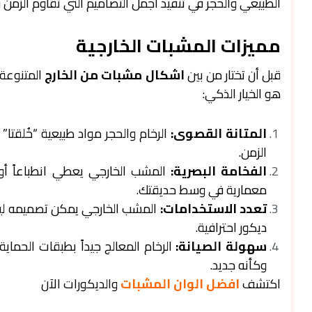
الطبيعي والحجر في تنفيذ أجمل التصاميم التي تقاوم الزمن 
مميزات المشبات الخارجية
قبل أن تختار من بين
اشكال مشبات من الخارج
المتنوعة،
هو الخيار الذكي:
المتانة القصوى:
الرخام والحجر مواد طبيعية “خُلقتا” ل
الزمن.
الفخامة البصرية:
المشب الخارجي يعطي انطباعاً أولي
معمارية في وسط حديقتك.
تعدد الاستخدامات:
المشب الخارجي يمكن تصميمه ليكو
ديكور احترافية.
سهولة الصيانة:
الرخام المعالج جيداً بطبقات الحما
وكأنه جديد.
اكتشف
افضل الوان المشبات
والديكورات الآن