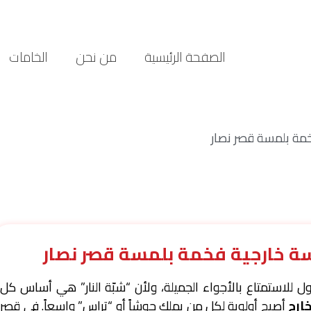
الصفحة الرئيسية
من نحن
الخامات
مة بلمسة قصر نصار
ة خارجية فخمة بلمسة قصر نصار
أول للاستمتاع بالأجواء الجميلة، ولأن “شبّة النار” هي أساس كل
ارج
أصبح أولوية لكل من يملك حوشاً أو “تراس” واسعاً. في قصر