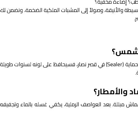
طب؟ إضاءة مخفية؟
لبسيطة والأنيقة، وصولاً إلى المشبات الملكية الضخمة، ونضمن لك
.
الشمس؟
إذا اخترت الرخام الطبيعي المناسب وتمت معالجته بطبقة الحماية (Sealer) في قصر نصار، فسيحافظ على لونه لسنوات طويلة
.
د والأمطار؟
اش مبللة. بعد العواصف الرملية، يكفي غسله بالماء وتجفيفه