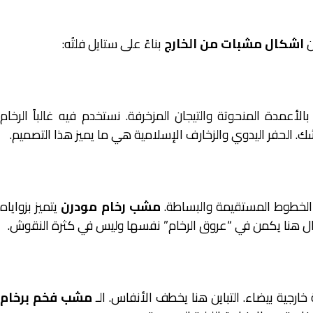
ن
اشكال مشبات من الخارج
بناءً على ستايل فلتُه:
الأعمدة المنحوتة والتيجان المزخرفة. نستخدم فيه غالباً الرخام
. الحفر اليدوي والزخارف الإسلامية هي ما يميز هذا التصميم.
 الخطوط المستقيمة والبساطة.
مشب رخام مودرن
يتميز بزواياه
مال هنا يكمن في “عروق الرخام” نفسها وليس في كثرة النقوش.
ارجية بيضاء. التباين هنا يخطف الأنفاس. الـ
مشب فخم برخام