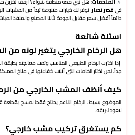
الملحقات:
هل تبي معه منطقة شواء؟ أرفف تخزين ح
في
قصر نصار
، نوفر لك خيارات متنوعة تبدأ من المشبات ا
دائماً أفضل سعر مقابل الجودة لأننا المصنع والمنفذ المباشر
اسئلة شائعة
هل الرخام الخارجي يتغير لونه من 
جداً. نحن نختار الخامات التي أثبتت كفاءتها في مناخ المملكة
كيف أنظف المشب الخارجي من الرما
الموضوع بسيط؛ الرخام الناعم يحتاج فقط لمسح بقطعة قم
ليعود لبريقه.
كم يستغرق تركيب مشب خارجي؟