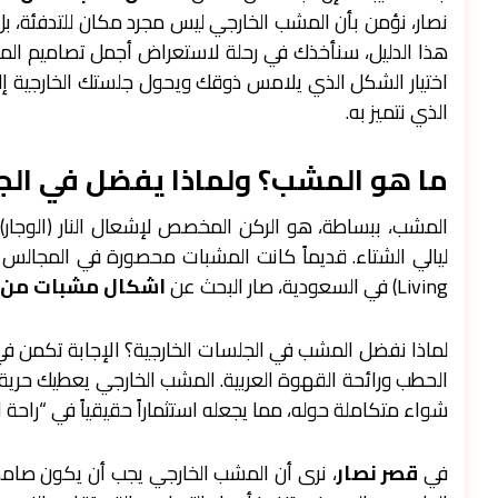
نصار، نؤمن بأن المشب الخارجي ليس مجرد مكان للتدفئة، ب
هذا الدليل، سنأخذك في رحلة لاستعراض أجمل تصاميم المش
اختيار الشكل الذي يلامس ذوقك ويحول جلستك الخارجية إل
الذي نتميز به.
ما هو المشب؟ ولماذا يفضل في الج
المشب، ببساطة، هو الركن المخصص لإشعال النار (الوجار)، 
Living) في السعودية، صار البحث عن
اشكال مشبات من ا
لماذا نفضل المشب في الجلسات الخارجية؟ الإجابة تكمن في
الحطب ورائحة القهوة العربية. المشب الخارجي يعطيك حرية
شواء متكاملة حوله، مما يجعله استثماراً حقيقياً في “راحة ال
في
قصر نصار
، نرى أن المشب الخارجي يجب أن يكون صامداً 