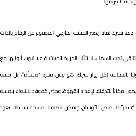
وتحتفظ ببريقها.
 دعنا نخبرك لماذا يعتبر المشب الخارجي المصنوع من الرخام بالذات
تبقى تحت السماء. لا تتأثر بالحرارة المباشرة ولا تبهت ألوانها مع
اً بالفخامة لكل زوار منزلك. هو ليس مجرد “مدفأة”، بل تحفة
ن مكاناً للتدفئة، لإعداد القهوة، وحتى كموقد للشواء بلمسة
ية “سيلر” لا يمتص الأوساخ، ويمكن تنظيفه بمسحة بسيطة ليعود