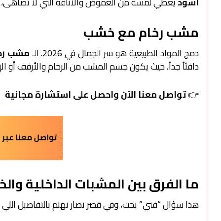
أسود
يعطي لمسة من الغموض والأناقة التي لا تضاهى، خا
مشب رخام مع خشب
دمج المواد الطبيعية هو سر الجمال في 2026. الـ
مشب رخ
دافئاً جداً، حيث يكون جسم المشب من الرخام والأرفف أو ال
👉
تواصل معنا الآن واحصل على استشارة مجانية
ما الفرق بين المشبات الداخلية والخ
هذا سؤال “فني” بحت، وفي قصر نصار نهتم بالتفاصيل اللي 