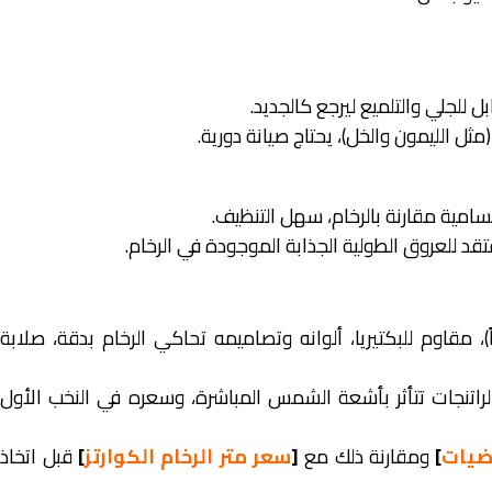
ل للجلي والتلميع ليرجع كالجديد.
ثل الليمون والخل)، يحتاج صيانة دورية.
سامية مقارنة بالرخام، سهل التنظيف.
تقد للعروق الطولية الجذابة الموجودة في الرخام.
، مقاوم للبكتيريا، ألوانه وتصاميمه تحاكي الرخام بدقة، صلابة
 يفضل استخدامه في الخارج (Outdoor) لأن الراتنجات تتأثر بأشعة الشمس المباشرة، وسعره في النخب الأول
رضيات
]
ومقارنة ذلك مع
[
سعر متر الرخام الكوارتز
]
قبل اتخاذ