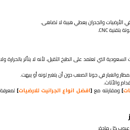
في الأرضيات والجدران يعطي هيبة لا تضاهى.
تقنية CNC.
سعودية التي تعتمد على الطبخ الثقيل، لأنه لا يتأثر بالحرارة ولا
ار والغبار في جونا الصعب دون أن يتغير لونه أو يبهت.
دام والأثاث.
ات
]
ومقارنته مع
[
افضل انواع الجرانيت للارضيات
]
لمعرفة
عيوب كل مادة: