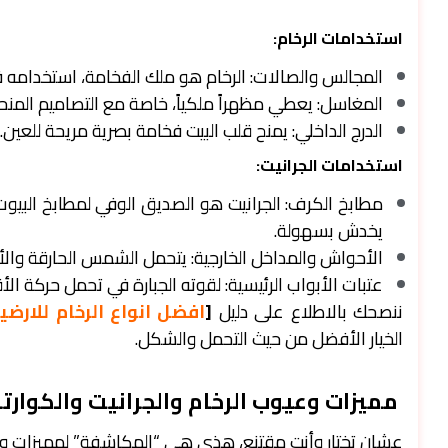
استخدامات الرخام:
المجالس والصالات: الرخام هو ملك الفخامة، استخدامه 
المغاسل: يعطي مظهراً ملكياً، خاصة مع التصاميم المنحوتة ب
الدرج الداخلي: يمنح قلب البيت فخامة بصرية مريحة للعين.
استخدامات الجرانيت:
مطابخ الكرف: الجرانيت هو الصديق الوفي لمطابخ البيوت ال
يخدش بسهولة.
الأحواش والمداخل الخارجية: يتحمل الشمس الحارقة والأمط
عتبات الأبواب الرئيسية: لقوته الجبارة في تحمل حركة الأق
ننصحك بالاطلاع على دليل
[
افضل انواع الرخام للارضي
الخيار الأفضل من حيث التحمل والشكل.
مميزات وعيوب الرخام والجرانيت والكوارتز
عشان تختار وأنت مقتنع، هذي هي “المكاشفة” لمميزات و