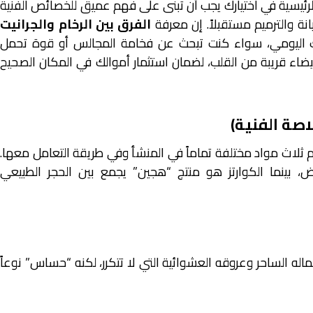
الرئيسية في اختيارك يجب أن تبنى على فهم عميق للخصائص الفنية
انة والترميم مستقبلاً. إن معرفة
الفرق بين الرخام والجرانيت
ك اليومي، سواء كنت تبحث عن فخامة المجالس أو قوة تحمل
اء قريبة من القلب، لضمان استثمار أموالك في المكان الصحيح
لاصة الفنية)
 ثلاث مواد مختلفة تماماً في المنشأ وفي طريقة التعامل معها.
رض، بينما الكوارتز هو منتج “هجين” يجمع بين الحجر الطبيعي
له الساحر وعروقه العشوائية التي لا تتكرر، لكنه “حساس” نوعاً