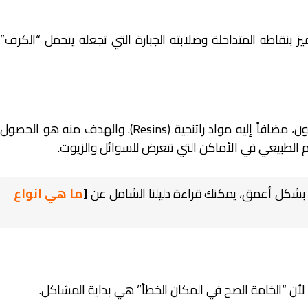
ميز بنقاطه المتداخلة وصلابته الجبارة التي تجعله يتحمل “الكرف”
يتكون من 90% إلى 93% من حجر الكوارتز الطبيعي المطحون، مضافاً إليه مواد راتنجية (Resins). والهدف منه هو الحصول
ام الطبيعي في الأماكن التي تتعرض للسوائل والزيوت.
 بشكل أعمق، يمكنك قراءة دليلنا الشامل عن
[
ما هي انواع
، لأن “الخامة الصح في المكان الخطأ” هي بداية المشاكل.