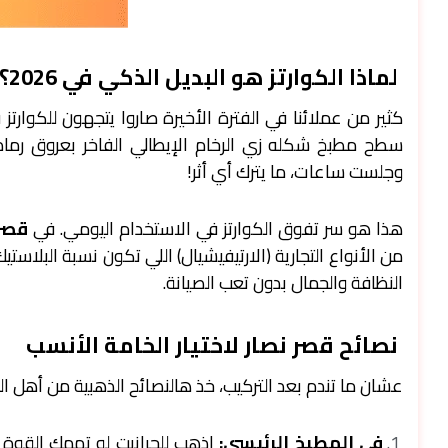
لماذا الكوارتز هو البديل الذكي في 2026؟
كثير من عملائنا في الفترة الأخيرة صاروا يتجهون للكوارت
سطح مطبخ شكله زي الرخام الإيطالي الفاخر بعروق رما
وجلست ساعات، ما يترك أي أثر!
هذا هو سر تفوق الكوارتز في الاستخدام اليومي. في
قصر
من الأنواع التجارية (الارتيفيشيال) اللي تكون نسبة البلاستي
النظافة والجمال بدون تعب الصيانة.
نصائح قصر نصار لاختيار الخامة الأنسب
عشان ما تندم بعد التركيب، خذ هالنصائح الذهبية من أهل الخ
في المطبخ الرئيسي:
اذهب للجرانيت لو تهمك القوة ا