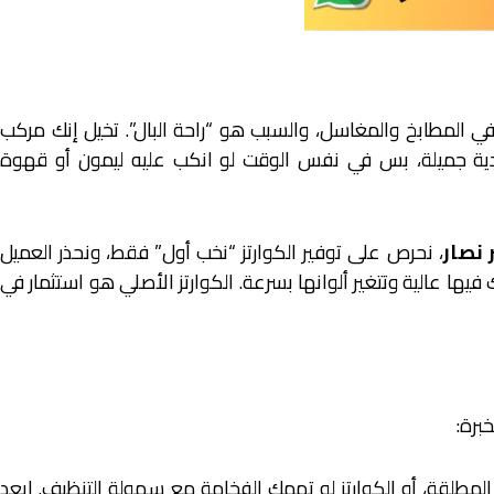
ز في المطابخ والمغاسل، والسبب هو “راحة البال”. تخيل إنك مركب
دية جميلة، بس في نفس الوقت لو انكب عليه ليمون أو قهوة
 نصار
، نحرص على توفير الكوارتز “نخب أول” فقط، ونحذر العميل
ك فيها عالية وتتغير ألوانها بسرعة. الكوارتز الأصلي هو استثمار في
برة:
لمطلقة، أو الكوارتز لو تهمك الفخامة مع سهولة التنظيف. ابعد