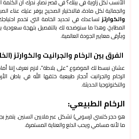
الأنسب لكل زاوية في بيتك؟ في قصر نصار، ندرك أن الكلمة 
والجمالية لكل مادة، فالاختيار الصحيح يوفر عليك عناء الصي
والكوارتز
تساعدك في تحديد الخامة التي تخدم احتياج
المطابخ، وهذا ما سنوضحه لك بالتفصيل بلهجة سعودية بيض
وبأرقى معايير الجودة العالمية.
الفرق بين الرخام والجرانيت والكوارتز (الخ
عشان نبسط لك الموضوع “على بلاطة”، لازم نعرف إننا أمام
الرخام والجرانيت أحجار طبيعية خلقها الله في باطن الأ
والتكنولوجيا الحديثة.
الرخام الطبيعي:
هو حجر كلسي (رسوبي) تشكل عبر ملايين السنين. يتميز بجما
ما لأنه مسامي ويحب الدلع والعناية المستمرة.