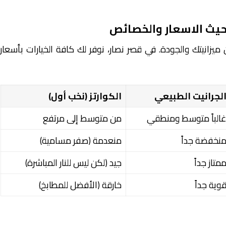
 حيث الاسعار والخصائص
يزانيتك والجودة. في قصر نصار، نوفر لك كافة الخيارات بأسعار
لجرانيت الطبيعي
الكوارتز (نخب أول)
الباً متوسط ومنطقي
من متوسط إلى مرتفع
نخفضة جداً
منعدمة (صفر مسامية)
متاز جداً
جيد (لكن ليس للنار المباشرة)
وية جداً
خارقة (الأفضل للمطابخ)