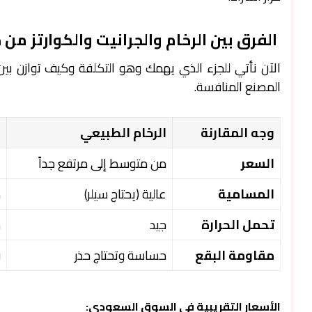
الفرق بين الرخام والجرانيت والكوارتز من
الآن نأتي للجزء الذي يهمك وهو التكلفة وكيف توازن بين م
المصنع المنافسة.
وجه المقارنة
الرخام الطبيعي
ا
السعر
من متوسط إلى مرتفع جداً
غ
المسامية
عالية (يحتاج سيلر)
م
تحمل الحرارة
جيد
م
مقاومة البقع
حساسة وتحتاج حذر
ق
الأسعار التقريبية في السوق السعودي: