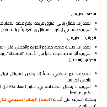
الرخام الطبيعي
المميزات: جمال رباني، عروق فريدة، يرفع قيمة العقار، قاب
العيوب: مسامي (يشرب السوائل ويبقع)، يتأثر بالأحماض (م
الجرانيت الطبيعي
المميزات: صلابة خارقة، مقاوم للحرارة والخدش، قليل الم
العيوب: ألوانه محصورة غالباً في الأنماط “المنقطة”، ويف
الكوارتز (الأصلي)
المميزات: غير مسامي تماماً (لا يمتص السوائل نهائياً)
تنافس الجرانيت.
العيوب: لا
يكون مرتفعاً.
يمكنك التعرف على أحدث
[
اسعار الرخام الطبيعي للا
قرار الشراء.