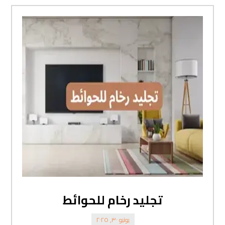
تجليد رخام للحوائط
يونيو ٣٠, ٢٠٢٥