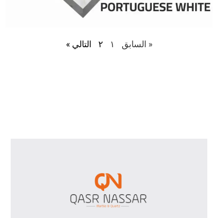
« السابق
١
٢
التالي »