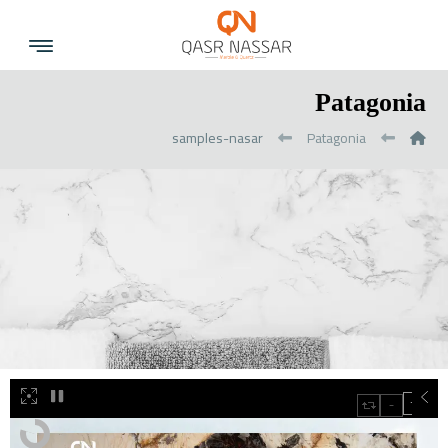
Patagonia
samples-nasar
Patagonia