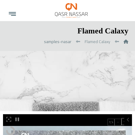
Flamed Calaxy
samples-nasar
Flamed Calaxy